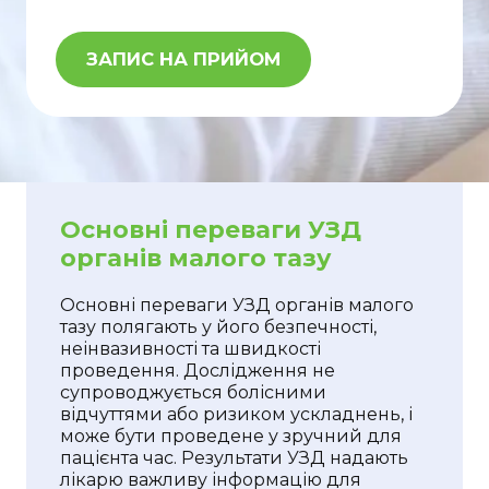
ЗАПИС НА ПРИЙОМ
Основні переваги УЗД
органів малого тазу
Основні переваги УЗД органів малого
тазу полягають у його безпечності,
неінвазивності та швидкості
проведення. Дослідження не
супроводжується болісними
відчуттями або ризиком ускладнень, і
може бути проведене у зручний для
пацієнта час. Результати УЗД надають
лікарю важливу інформацію для