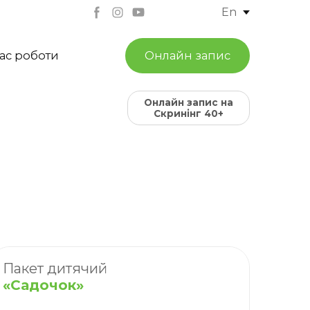
En
ас роботи
Онлайн запис
Онлайн запис на
Скринінг 40+
Пакет дитячий
«Садочок»