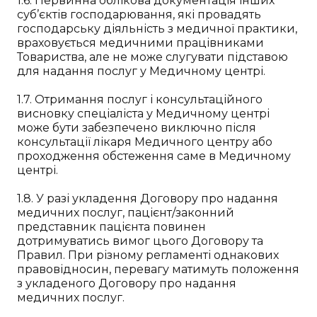
1.6. Первинна облікова документація інших
суб’єктів господарювання, які провадять
господарську діяльність з медичної практики,
враховується медичними працівниками
Товариства, але не може слугувати підставою
для надання послуг у Медичному центрі.
1.7. Отримання послуг і консультаційного
висновку спеціаліста у Медичному центрі
може бути забезпечено виключно після
консультації лікаря Медичного центру або
проходження обстеження саме в Медичному
центрі.
1.8. У разі укладення Договору про надання
медичних послуг, пацієнт/законний
представник пацієнта повинен
дотримуватись вимог цього Договору та
Правил. При різному регламенті однакових
правовідносин, перевагу матимуть положення
з укладеного Договору про надання
медичних послуг.