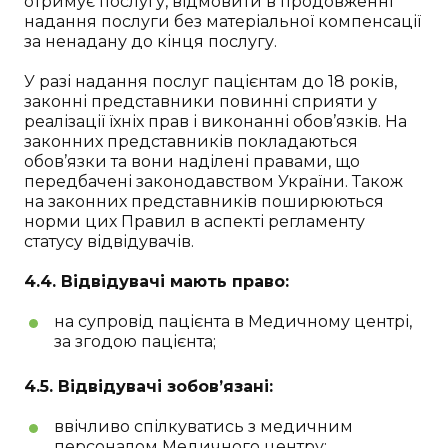
отримує послугу, відмовити в продовженні
надання послуги без матеріальної компенсації
за ненадану до кінця послугу.
У разі надання послуг пацієнтам до 18 років,
законні представники повинні сприяти у
реалізації їхніх прав і виконанні обов’язків. На
законних представників покладаються
обов’язки та вони наділені правами, що
передбачені законодавством України. Також
на законних представників поширюються
норми цих Правил в аспекті регламенту
статусу відвідувачів.
4.4. Відвідувачі мають право:
на супровід пацієнта в Медичному центрі,
за згодою пацієнта;
4.5. Відвідувачі зобов’язані:
ввічливо спілкуватись з медичним
персоналом Медичного центру;