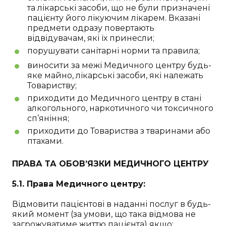
та лікарські засоби, що не були призначені
пацієнту його лікуючим лікарем. Вказані
предмети одразу повертають
відвідувачам, які їх принесли;
порушувати санітарні норми та правила;
виносити за межі Медичного центру будь-
яке майно, лікарські засоби, які належать
Товариству;
приходити до Медичного центру в стані
алкогольного, наркотичного чи токсичного
сп’яніння;
приходити до Товариства з тваринами або
птахами.
ПРАВА ТА ОБОВ’ЯЗКИ МЕДИЧНОГО ЦЕНТРУ
5.1. Права Медичного центру:
Відмовити пацієнтові в наданні послуг в будь-
який момент (за умови, що така відмова не
загрожуватиме життю пацієнта) якщо: