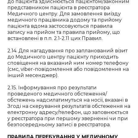
до пацієнта здійснюється пацієнтом/законним
представником пацієнта в реєстратора
Медичного центру. Для замовлення виїзду
медичного працівника додому та прийому
пацієнта вдома застосовуються правила
запису на прийом та правила прийому, що
встановлені в п.п. 2.1-2.11 цих Правил.
2.14. Для нагадування про запланований візит
до Медичного центру пацієнту приходить
сповіщення на вказаний ним номер телефону
(смс, viber-повідомлення або повідомлення на
інший месенджер).
2.15. Інформування про результати
проведеного медичного обстеження/
обстежень надсилатимуться на носії, вказані в
Згоді на скерування результатів обстеження на
електронну адресу/телефон, що заповнюється
у реєстратора при першому зверненні чи при
безпосередньому записі в реєстратора.
ПРАВИЛА ПЕРЕБУВАННЯ У МЕДИЧНОМУ