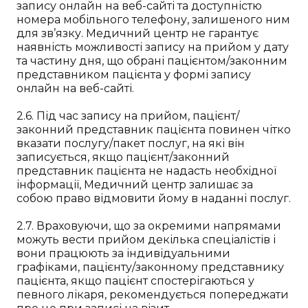
запису онлайн на веб-сайті та доступністю
номера мобільного телефону, залишеного ним
для зв’язку. Медичний центр не гарантує
наявність можливості запису на прийом у дату
та частину дня, що обрані пацієнтом/законним
представником пацієнта у формі запису
онлайн на веб-сайті.
2.6. Під час запису на прийом, пацієнт/
законний представник пацієнта повинен чітко
вказати послугу/пакет послуг, на які він
записується, якщо пацієнт/законний
представник пацієнта не надасть необхідної
інформації, Медичний центр залишає за
собою право відмовити йому в наданні послуг.
2.7. Враховуючи, що за окремими напрямами
можуть вести прийом декілька спеціалістів і
вони працюють за індивідуальними
графіками, пацієнту/законному представнику
пацієнта, якщо пацієнт спостерігаються у
певного лікаря, рекомендується попереджати