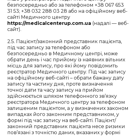
безпосередньо або за телефоном +38 067 653
31 53; +38 032 288 03 28 або на офіційному веб-
сайті Медичного центру
https://medicalcenterup.com.ua
(надалі — веб-
сайт).
2.5. Пацієнт/законний представник пацієнта,
під час запису за телефоном або
безпосередньо в Медичному центрі, може
обрати день і час прийому із наявних вільних
місць для запису, про які йому повідомить
реєстратор Медичного центру. Під час запису
на офіційному веб-сайті – обрати бажану дату
запису та частину дня, проте визначення
точної дати та часу запису на прийом
здійснюється шляхом телефонного зв’язку
реєстратора Медичного центру за телефоном
залишеним пацієнтом, а у визначених законом
випадках його законним представником, у
формі під час запису на веб-сайті. Пацієнт/
законний представник пацієнта несе ризики
пов’язані з точністю даних, вказаних у формі