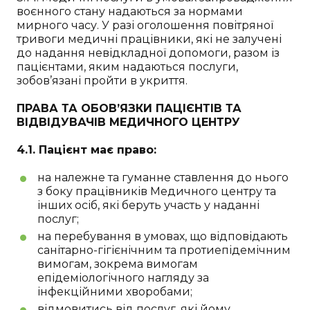
воєнного стану надаються за нормами
мирного часу. У разі оголошення повітряної
тривоги медичні працівники, які не залучені
до надання невідкладної допомоги, разом із
пацієнтами, яким надаються послуги,
зобов’язані пройти в укриття.
ПРАВА ТА ОБОВ’ЯЗКИ ПАЦІЄНТІВ ТА
ВІДВІДУВАЧІВ МЕДИЧНОГО ЦЕНТРУ
4.1. Пацієнт має право:
на належне та гуманне ставлення до нього
з боку працівників Медичного центру та
інших осіб, які беруть участь у наданні
послуг;
на перебування в умовах, що відповідають
санітарно-гігієнічним та протиепідемічним
вимогам, зокрема вимогам
епідеміологічного нагляду за
інфекційними хворобами;
відмовитись від послуг, які йому