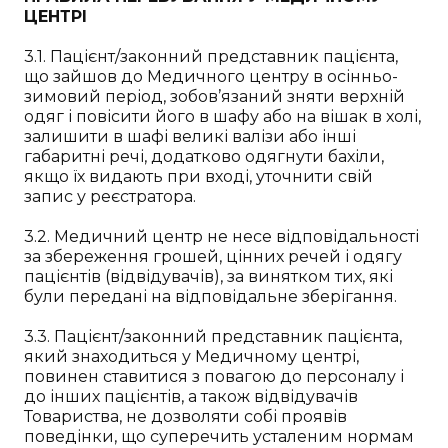
ЦЕНТРІ
3.1. Пацієнт/законний представник пацієнта,
що зайшов до Медичного центру в осінньо-
зимовий період, зобов’язаний зняти верхній
одяг і повісити його в шафу або на вішак в холі,
залишити в шафі великі валізи або інші
габаритні речі, додатково одягнути бахіли,
якщо їх видають при вході, уточнити свій
запис у реєстратора.
3.2. Медичний центр не несе відповідальності
за збереження грошей, цінних речей і одягу
пацієнтів (відвідувачів), за винятком тих, які
були передані на відповідальне зберігання.
3.3. Пацієнт/законний представник пацієнта,
який знаходиться у Медичному центрі,
повинен ставитися з повагою до персоналу і
до інших пацієнтів, а також відвідувачів
Товариства, не дозволяти собі проявів
поведінки, що суперечить усталеним нормам