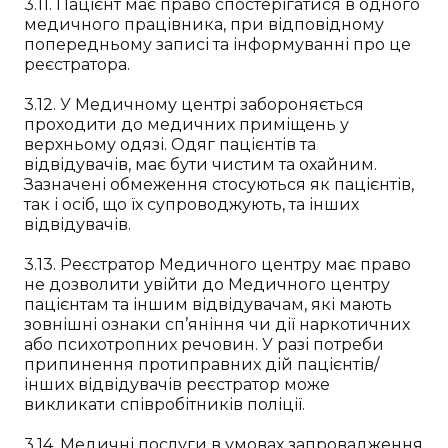
3.11. Пацієнт має право спостерігатися в одного
медичного працівника, при відповідному
попередньому записі та інформуванні про це
реєстратора.
3.12. У Медичному центрі забороняється
проходити до медичних приміщень у
верхньому одязі. Одяг пацієнтів та
відвідувачів, має бути чистим та охайним.
Зазначені обмеження стосуються як пацієнтів,
так і осіб, що їх супроводжують, та інших
відвідувачів.
3.13. Реєстратор Медичного центру має право
не дозволити увійти до Медичного центру
пацієнтам та іншим відвідувачам, які мають
зовнішні ознаки сп’яніння чи дії наркотичних
або психотропних речовин. У разі потреби
припинення протиправних дій пацієнтів/
інших відвідувачів реєстратор може
викликати співробітників поліції.
3.14. Медичні послуги в умовах запровадження