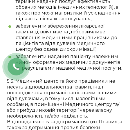
терміни надання послуг, ефективність
обраних методів (медичних технологій), а
також про можливі ризики й ускладнення
під час та після їх застосування;
забезпечити збереження лікарської
таємниці, ввічливе та доброзичливе
ставлення медичними працівниками до
пацієнтів та відвідувачів Медичного
центру без однак дискримінації;
забезпечити надання пацієнту належним
чином оформлених медичних документів
за результатами наданої медичної послуги.
5.3. Медичний центр та його працівники не
несуть відповідальності за травми, інші
пошкодження отримані пацієнтами, іншими
відвідувачами, в тому числі малолітніми
особами, в приміщенні Медичного центру та/
або прибудинковій території через власну
необережність та/або недбалість.
Відповідальність за дотримання цих Правил, а
також за дотримання правил безпеки