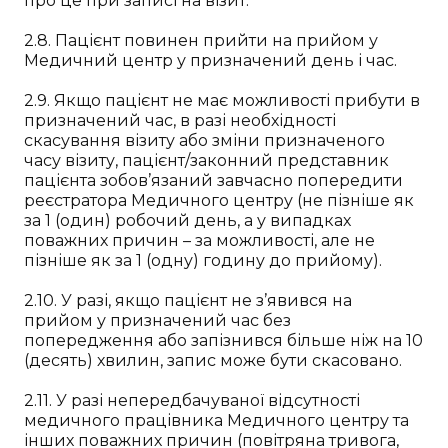
про це при записі на візит.
2.8. Пацієнт повинен прийти на прийом у
Медичний центр у призначений день і час.
2.9. Якщо пацієнт не має можливості прибути в
призначений час, в разі необхідності
скасування візиту або зміни призначеного
часу візиту, пацієнт/законний представник
пацієнта зобов’язаний завчасно попередити
реєстратора Медичного центру (не пізніше як
за 1 (один) робочий день, а у випадках
поважних причин – за можливості, але не
пізніше як за 1 (одну) годину до прийому).
2.10. У разі, якщо пацієнт не з’явився на
прийом у призначений час без
попередження або запізнився більше ніж на 10
(десять) хвилин, запис може бути скасовано.
2.11. У разі непередбачуваної відсутності
медичного працівника Медичного центру та
інших поважних причин (повітряна тривога,