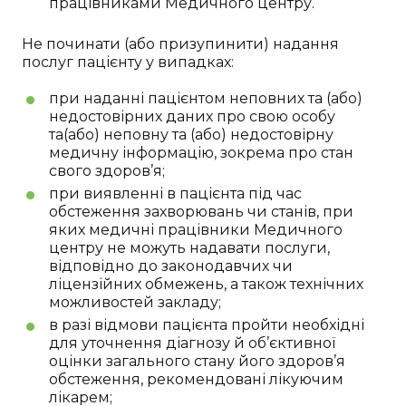
працівниками Медичного центру.
Не починати (або призупинити) надання
послуг пацієнту у випадках:
при наданні пацієнтом неповних та (або)
недостовірних даних про свою особу
та(або) неповну та (або) недостовірну
медичну інформацію, зокрема про стан
свого здоров’я;
при виявленні в пацієнта під час
обстеження захворювань чи станів, при
яких медичні працівники Медичного
центру не можуть надавати послуги,
відповідно до законодавчих чи
ліцензійних обмежень, а також технічних
можливостей закладу;
в разі відмови пацієнта пройти необхідні
для уточнення діагнозу й об’єктивної
оцінки загального стану його здоров’я
обстеження, рекомендовані лікуючим
лікарем;