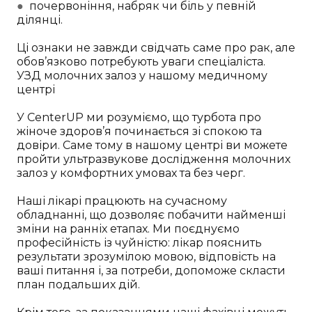
●
почервоніння, набряк чи біль у певній
ділянці.
Ці ознаки не завжди свідчать саме про рак, але
обов’язково потребують уваги спеціаліста.
УЗД молочних залоз у нашому медичному
центрі
У CenterUP ми розуміємо, що турбота про
жіноче здоров’я починається зі спокою та
довіри. Саме тому в нашому центрі ви можете
пройти ультразвукове дослідження молочних
залоз у комфортних умовах та без черг.
Наші лікарі працюють на сучасному
обладнанні, що дозволяє побачити найменші
зміни на ранніх етапах. Ми поєднуємо
професійність із чуйністю: лікар пояснить
результати зрозумілою мовою, відповість на
ваші питання і, за потреби, допоможе скласти
план подальших дій.