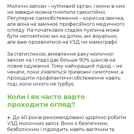
Молочні залози – чутливий орган, і зміни в них
не завжди можна помітити самостійно.
Регулярне самообстеження – корисна звичка,
але вона не замінює професійного медичного
огляду. На початкових стадіях пухлина може
бути непомітною ані на дотик, ані візуально,
але вже проявлятися на УЗД чи мамографії.
За статистикою, виявлення раку молочної
залози на І стадії дає більше 90% шансів на
повне одужання. Тому найкращий підхід – не
чекати, поки з’являться тривожні симптоми, а
проходити профілактичні обстеження навіть
тоді, коли нічого не турбує.
Коли і як часто варто
проходити огляд?
●
До 40 років рекомендовано щорічно робити
УЗД молочних залоз. Воно є безпечним,
безболісним і підходить навіть вагітним та