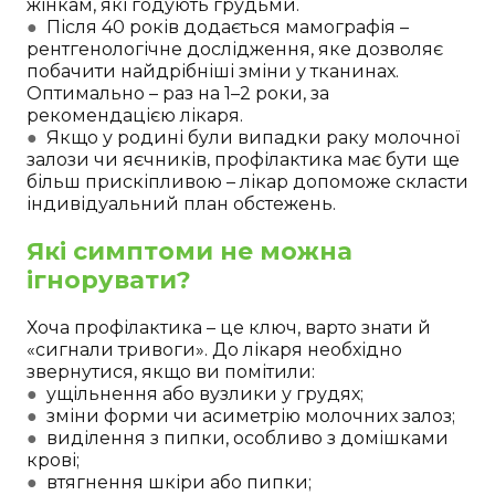
жінкам, які годують грудьми.
●
Після 40 років додається мамографія –
рентгенологічне дослідження, яке дозволяє
побачити найдрібніші зміни у тканинах.
Оптимально – раз на 1–2 роки, за
рекомендацією лікаря.
●
Якщо у родині були випадки раку молочної
залози чи яєчників, профілактика має бути ще
більш прискіпливою – лікар допоможе скласти
індивідуальний план обстежень.
Які симптоми не можна
ігнорувати?
Хоча профілактика – це ключ, варто знати й
«сигнали тривоги». До лікаря необхідно
звернутися, якщо ви помітили:
●
ущільнення або вузлики у грудях;
●
зміни форми чи асиметрію молочних залоз;
●
виділення з пипки, особливо з домішками
крові;
●
втягнення шкіри або пипки;