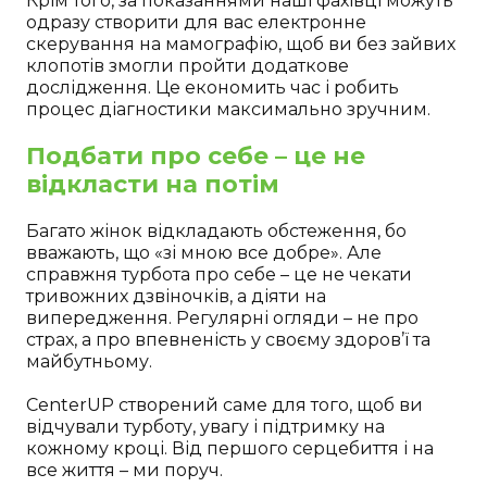
Крім того, за показаннями наші фахівці можуть
одразу створити для вас електронне
скерування на мамографію, щоб ви без зайвих
клопотів змогли пройти додаткове
дослідження. Це економить час і робить
процес діагностики максимально зручним.
Подбати про себе – це не
відкласти на потім
Багато жінок відкладають обстеження, бо
вважають, що «зі мною все добре». Але
справжня турбота про себе – це не чекати
тривожних дзвіночків, а діяти на
випередження. Регулярні огляди – не про
страх, а про впевненість у своєму здоров’ї та
майбутньому.
CenterUP створений саме для того, щоб ви
відчували турботу, увагу і підтримку на
кожному кроці. Від першого серцебиття і на
все життя – ми поруч.