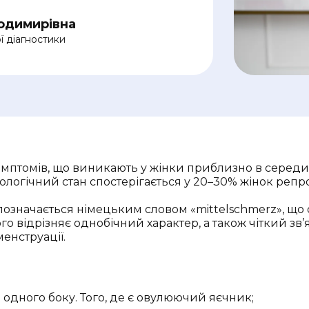
одимирівна
ї діагностики
птомів, що виникають у жінки приблизно в середин
зіологічний стан спостерігається у 20–30% жінок репр
означається німецьким словом «mittelschmerz», що о
ого відрізняє однобічний характер, а також чіткий з
енструації.
 одного боку. Того, де є овулюючий яєчник;