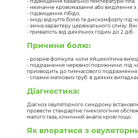
- підвищення базальної температури тіла;
- незначне кровомазання або виділення з
- підвищення лібідо;
- іноді відчуття болю та дискомфорту під ча
- зміна характеру цервікального слизу. Він
- тривалість від декількох годин до 2 діб.
Причини болю:
- розрив фолікула: коли яйцеклітина вихо
- подразнення черевної порожнини: під ч
призводить до тимчасового подразнення 
- спазми маткових труб: в деяких випадка
Діагностика:
Діагноз овуляторного синдрому встановл
провести стандартне гінекологічне обсте
малого таза, клінічний аналіз крові тощо.
Як впоратися з овулятор