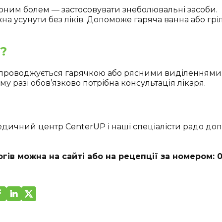
рним болем — застосовувати знеболювальні засоби.
на усунути без ліків. Допоможе гаряча ванна або гр
?
супроводжується гарячкою або рясними виділеннями,
му разі обов’язково потрібна консультація лікаря.
дичний центр CenterUP і наші спеціалісти радо доп
гів можна на сайті або на рецепції за номером: 