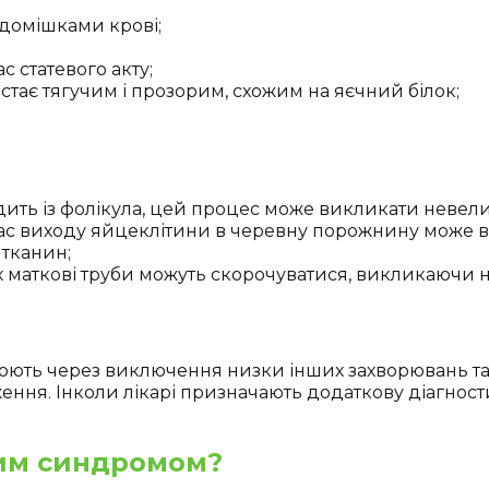
 домішками крові;
с статевого акту;
 стає тягучим і прозорим, схожим на яєчний білок;
дить із фолікула, цей процес може викликати невели
ас виходу яйцеклітини в черевну порожнину може ви
тканин;
х маткові труби можуть скорочуватися, викликаючи не
юють через виключення низки інших захворювань та
ження. Інколи лікарі призначають додаткову діагнос
ним синдромом?