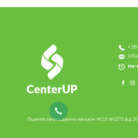
+38
inf
пн-
Ліцензія затверджена наказом МОЗ №2373 від 20