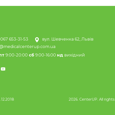
 067 653-31-53
вул. Шевченка 62, Львів
o@medicalcenterup.com.ua
пт
9:00-20:00
сб
9:00-16:00
нд
вихідний
.12.2018
2026. CenterUP. All rights