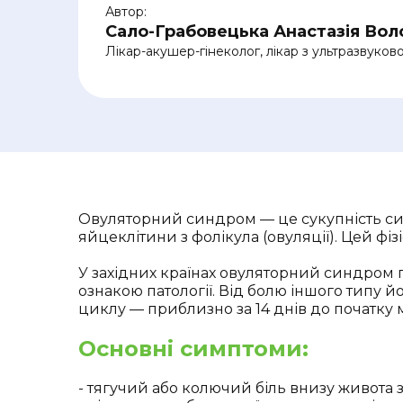
Автор:
Сало-Грабовецька Анастазія Вол
Лікар-акушер-гінеколог, лікар з ультразвуково
Овуляторний синдром — це сукупність сим
яйцеклітини з фолікула (овуляції). Цей фі
У західних країнах овуляторний синдром п
ознакою патології. Від болю іншого типу й
циклу — приблизно за 14 днів до початку м
Основні симптоми:
- тягучий або колючий біль внизу живота з