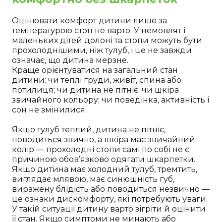
Оцінювати комфорт дитини лише за
температурою стоп не варто. У немовлят і
маленьких дітей долоні та стопи можуть бути
прохолоднішими, ніж тулуб, і це не завжди
означає, що дитина мерзне.
Краще орієнтуватися на загальний стан
дитини: чи теплі груди, живіт, спина або
потилиця; чи дитина не пітніє; чи шкіра
звичайного кольору; чи поведінка, активність і
сон не змінилися.
Якщо тулуб теплий, дитина не пітніє,
поводиться звично, а шкіра має звичайний
колір — прохолодні стопи самі по собі не є
причиною обов’язково одягати шкарпетки.
Якщо дитина має холодний тулуб, тремтить,
виглядає млявою, має синюшність губ,
виражену блідість або поводиться незвично —
це ознаки дискомфорту, які потребують уваги.
У такій ситуації дитину варто зігріти й оцінити
її стан. Якщо симптоми не минають або