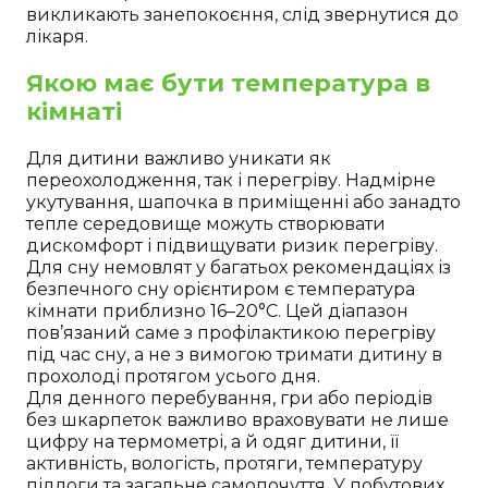
викликають занепокоєння, слід звернутися до
лікаря.
Якою має бути температура в
кімнаті
Для дитини важливо уникати як
переохолодження, так і перегріву. Надмірне
укутування, шапочка в приміщенні або занадто
тепле середовище можуть створювати
дискомфорт і підвищувати ризик перегріву.
Для сну немовлят у багатьох рекомендаціях із
безпечного сну орієнтиром є температура
кімнати приблизно 16–20°C. Цей діапазон
пов’язаний саме з профілактикою перегріву
під час сну, а не з вимогою тримати дитину в
прохолоді протягом усього дня.
Для денного перебування, гри або періодів
без шкарпеток важливо враховувати не лише
цифру на термометрі, а й одяг дитини, її
активність, вологість, протяги, температуру
підлоги та загальне самопочуття. У побутових