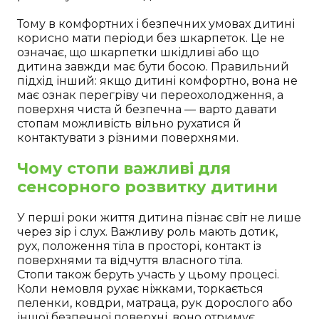
Тому в комфортних і безпечних умовах дитині
корисно мати періоди без шкарпеток. Це не
означає, що шкарпетки шкідливі або що
дитина завжди має бути босою. Правильний
підхід інший: якщо дитині комфортно, вона не
має ознак перегріву чи переохолодження, а
поверхня чиста й безпечна — варто давати
стопам можливість вільно рухатися й
контактувати з різними поверхнями.
Чому стопи важливі для
сенсорного розвитку дитини
У перші роки життя дитина пізнає світ не лише
через зір і слух. Важливу роль мають дотик,
рух, положення тіла в просторі, контакт із
поверхнями та відчуття власного тіла.
Стопи також беруть участь у цьому процесі.
Коли немовля рухає ніжками, торкається
пеленки, ковдри, матраца, рук дорослого або
іншої безпечної поверхні, воно отримує