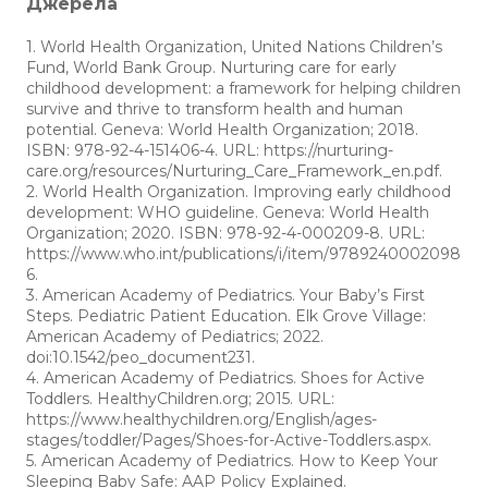
Джерела
кульгає, скаржиться на біль, часто падає, має
виражену асиметрію ходи або батьки
1. World Health Organization, United Nations Children’s
помічають різку зміну рухів.
Fund, World Bank Group. Nurturing care for early
Якщо у вас залишились будь-які питання
childhood development: a framework for helping children
стосовно розвитку малечі, приходьте на
survive and thrive to transform health and human
консультацію у CenterUP.
potential. Geneva: World Health Organization; 2018.
ISBN: 978-92-4-151406-4. URL: https://nurturing-
care.org/resources/Nurturing_Care_Framework_en.pdf.
2. World Health Organization. Improving early childhood
development: WHO guideline. Geneva: World Health
Organization; 2020. ISBN: 978-92-4-000209-8. URL:
https://www.who.int/publications/i/item/9789240002098
6.
3. American Academy of Pediatrics. Your Baby’s First
Steps. Pediatric Patient Education. Elk Grove Village:
American Academy of Pediatrics; 2022.
doi:10.1542/peo_document231.
4. American Academy of Pediatrics. Shoes for Active
Toddlers. HealthyChildren.org; 2015. URL:
https://www.healthychildren.org/English/ages-
stages/toddler/Pages/Shoes-for-Active-Toddlers.aspx.
5. American Academy of Pediatrics. How to Keep Your
Sleeping Baby Safe: AAP Policy Explained.