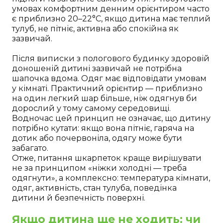
умовах комфортним денним орієнтиром часто
є приблизно 20–22°C, якщо дитина має теплий
тулуб, не пітніє, активна або спокійна як
зазвичай.
Після виписки з пологового будинку здоровій
доношеній дитині зазвичай не потрібна
шапочка вдома. Одяг має відповідати умовам
у кімнаті. Практичний орієнтир — приблизно
на один легкий шар більше, ніж одягнув би
дорослий у тому самому середовищі.
Водночас цей принцип не означає, що дитину
потрібно кутати: якщо вона пітніє, гаряча на
дотик або почервоніла, одягу може бути
забагато.
Отже, питання шкарпеток краще вирішувати
не за принципом «ніжки холодні — треба
одягнути», а комплексно: температура кімнати,
одяг, активність, стан тулуба, поведінка
дитини й безпечність поверхні.
Якщо дитина ще не ходить: чи