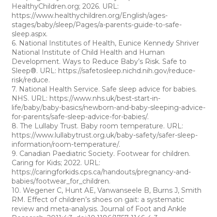
HealthyChildren.org; 2026. URL:
https://www.healthychildren.org/English/ages-
stages/baby/sleep/Pages/a-parents-guide-to-safe-
sleep.aspx.
6. National Institutes of Health, Eunice Kennedy Shriver
National Institute of Child Health and Human
Development. Ways to Reduce Baby’s Risk. Safe to
Sleep®. URL: https://safetosleep.nichd.nih.gov/reduce-
risk/reduce.
7. National Health Service. Safe sleep advice for babies.
NHS. URL: https://www.nhs.uk/best-start-in-
life/baby/baby-basics/newborn-and-baby-sleeping-advice-
for-parents/safe-sleep-advice-for-babies/.
8. The Lullaby Trust. Baby room temperature. URL:
https://www.lullabytrust.org.uk/baby-safety/safer-sleep-
information/room-temperature/.
9. Canadian Paediatric Society. Footwear for children.
Caring for Kids; 2022. URL:
https://caringforkids.cps.ca/handouts/pregnancy-and-
babies/footwear_for_children.
10. Wegener C, Hunt AE, Vanwanseele B, Burns J, Smith
RM. Effect of children’s shoes on gait: a systematic
review and meta-analysis. Journal of Foot and Ankle