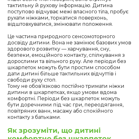
тактильну й рухову інформацію. Дитина
поступово відчуває межі власного тіла, пробує
рухати ніжками, торкатися поверхонь,
відштовхуватися, змінювати положення.
Це частина природного сенсомоторного
досвіду дитини. Вона не замінює базових умов
здорового розвитку — харчування, сну,
безпеки, емоційного контакту, спілкування з
дорослими та вільного руху. Але періоди без
шкарпеток можуть бути простим способом
дати дитині більше тактильних відчуттів і
свободи руху стоп.
Тому не обов’язково постійно тримати ніжки
дитини в шкарпетках, якщо умови вдома
комфортні. Періоди без шкарпеток можуть
бути доречними під час гри, переодягання,
повітряних ванн, масажу або спокійного
контакту з батьками.
Як зрозуміти, що дитині
комфортно без шкарпеток