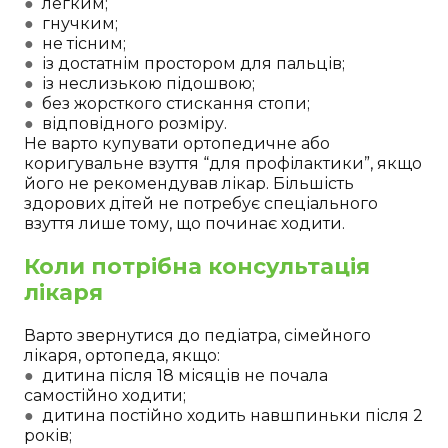
●
легким;
●
гнучким;
●
не тісним;
●
із достатнім простором для пальців;
●
із неслизькою підошвою;
●
без жорсткого стискання стопи;
●
відповідного розміру.
Не варто купувати ортопедичне або
коригувальне взуття “для профілактики”, якщо
його не рекомендував лікар. Більшість
здорових дітей не потребує спеціального
взуття лише тому, що починає ходити.
Коли потрібна консультація
лікаря
Варто звернутися до педіатра, сімейного
лікаря, ортопеда, якщо:
●
дитина після 18 місяців не почала
самостійно ходити;
●
дитина постійно ходить навшпиньки після 2
років;