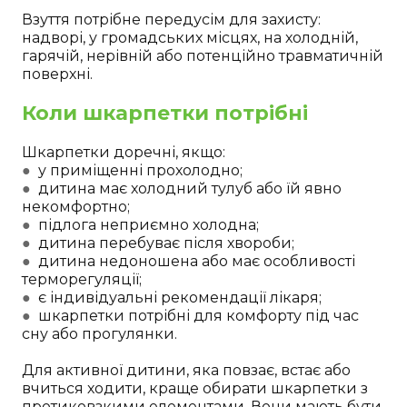
Взуття потрібне передусім для захисту:
надворі, у громадських місцях, на холодній,
гарячій, нерівній або потенційно травматичній
поверхні.
Коли шкарпетки потрібні
Шкарпетки доречні, якщо:
●
у приміщенні прохолодно;
●
дитина має холодний тулуб або їй явно
некомфортно;
●
підлога неприємно холодна;
●
дитина перебуває після хвороби;
●
дитина недоношена або має особливості
терморегуляції;
●
є індивідуальні рекомендації лікаря;
●
шкарпетки потрібні для комфорту під час
сну або прогулянки.
Для активної дитини, яка повзає, встає або
вчиться ходити, краще обирати шкарпетки з
протиковзкими елементами. Вони мають бути