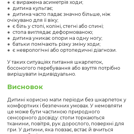
●
є виражена асиметрія ходи;
●
дитина кульгає;
●
дитина часто падає значно більше, ніж
очікувано для її віку;
●
є біль у стопі, коліні, стегні або спині;
●
стопа виглядає деформованою;
●
дитина уникає опори на одну ногу;
●
батьки помічають різку зміну ходи;
●
є неврологічні або ортопедичні діагнози.
У таких ситуаціях питання шкарпеток,
босоногого перебування або взуття потрібно
вирішувати індивідуально.
Висновок
Дитині корисно мати періоди без шкарпеток у
комфортних і безпечних умовах. У немовляти
це може бути частиною природного
сенсорного досвіду: стопи торкаються
тканини, повітря, рук дорослого, поверхні для
гри. У дитини, яка повзає, встає й вчиться