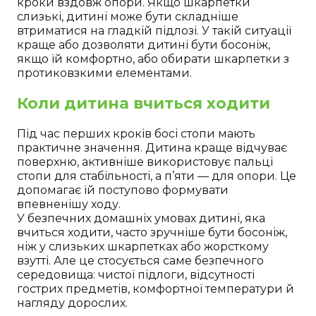
кроки вздовж опори. Якщо шкарпетки
слизькі, дитині може бути складніше
втриматися на гладкій підлозі. У такій ситуації
краще або дозволяти дитині бути босоніж,
якщо їй комфортно, або обирати шкарпетки з
протиковзкими елементами.
Коли дитина вчиться ходити
Під час перших кроків босі стопи мають
практичне значення. Дитина краще відчуває
поверхню, активніше використовує пальці
стопи для стабільності, а п’яти — для опори. Це
допомагає їй поступово формувати
впевненішу ходу.
У безпечних домашніх умовах дитині, яка
вчиться ходити, часто зручніше бути босоніж,
ніж у слизьких шкарпетках або жорсткому
взутті. Але це стосується саме безпечного
середовища: чистої підлоги, відсутності
гострих предметів, комфортної температури й
нагляду дорослих.