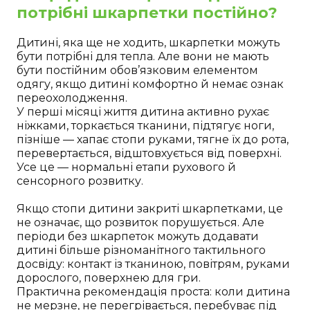
потрібні шкарпетки постійно?
Дитині, яка ще не ходить, шкарпетки можуть
бути потрібні для тепла. Але вони не мають
бути постійним обов’язковим елементом
одягу, якщо дитині комфортно й немає ознак
переохолодження.
У перші місяці життя дитина активно рухає
ніжками, торкається тканини, підтягує ноги,
пізніше — хапає стопи руками, тягне їх до рота,
перевертається, відштовхується від поверхні.
Усе це — нормальні етапи рухового й
сенсорного розвитку.
Якщо стопи дитини закриті шкарпетками, це
не означає, що розвиток порушується. Але
періоди без шкарпеток можуть додавати
дитині більше різноманітного тактильного
досвіду: контакт із тканиною, повітрям, руками
дорослого, поверхнею для гри.
Практична рекомендація проста: коли дитина
не мерзне, не перегрівається, перебуває під