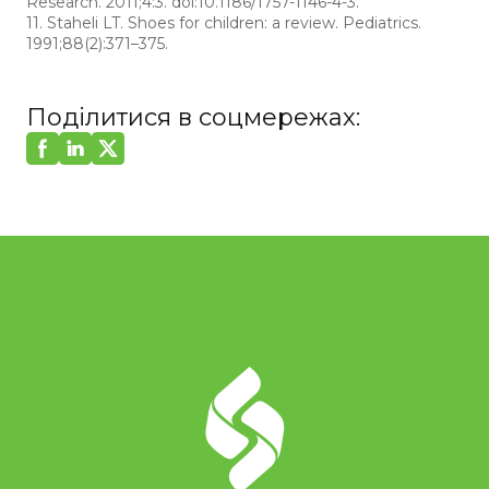
Research. 2011;4:3. doi:10.1186/1757-1146-4-3.
11. Staheli LT. Shoes for children: a review. Pediatrics.
1991;88(2):371–375.
Поділитися в соцмережах: